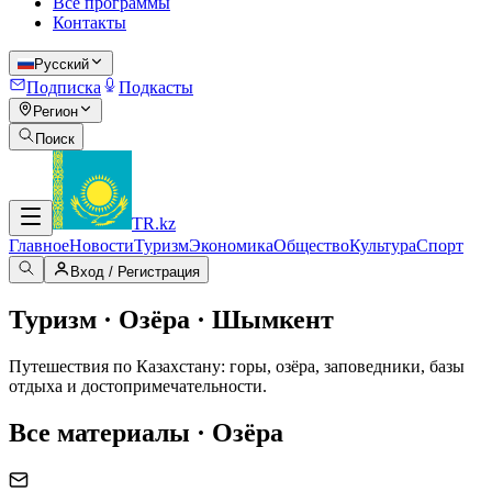
Все программы
Контакты
Русский
Подписка
Подкасты
Регион
Поиск
TR
.kz
Главное
Новости
Туризм
Экономика
Общество
Культура
Спорт
Вход / Регистрация
Туризм · Озёра · Шымкент
Путешествия по Казахстану: горы, озёра, заповедники, базы
отдыха и достопримечательности.
Все материалы · Озёра